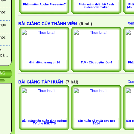
Phần mềm Adobe Presenter7
Phần mềm thiết kế flash
Phầ
slideshow maker
(đổi
 học
BÀI GIẢNG CỦA THÀNH VIÊN
(9 bài)
Xem
 học
 học
e-
ài...
Hình động trang trí 10
TLV - Cốt truyện lớp 4
Phầ
ÙNG
BÀI GIẢNG TẬP HUẤN
(7 bài)
Xem
Bài giảng tập huấn tăng cường
Tập huấn Kĩ thuật dạy học
Bài g
TV cho HSDTTS
2014