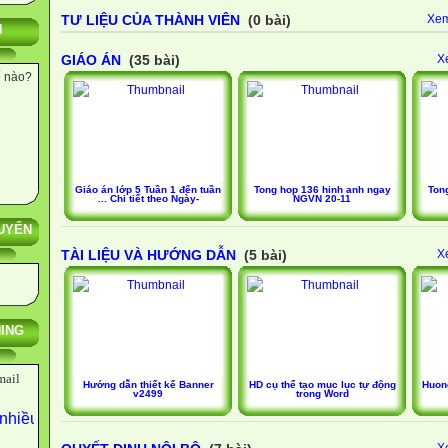
TƯ LIỆU CỦA THÀNH VIÊN
(0 bài)
Xem
N
GIÁO ÁN
(35 bài)
X
ế nào?
Giáo án lớp 5 Tuần 1 đến tuần
Tong hop 136 hinh anh ngay
Ton
... Chi tiết theo Ngày-
NGVN 20-11
UYẾN
TÀI LIỆU VÀ HƯỚNG DẪN
(5 bài)
X
NING
mail
Hướng dẫn thiết kế Banner
HD cụ thể tạo mục lục tự động
Huon
v2499
trong Word