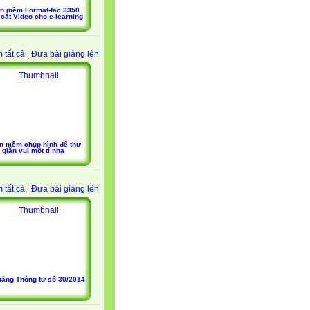
n mềm Format-fac 3350
, cắt Video cho e-learning
 tất cả
|
Đưa bài giảng lên
n mềm chụp hình để thư
giãn vui một tí nha
 tất cả
|
Đưa bài giảng lên
iảng Thông tư số 30/2014