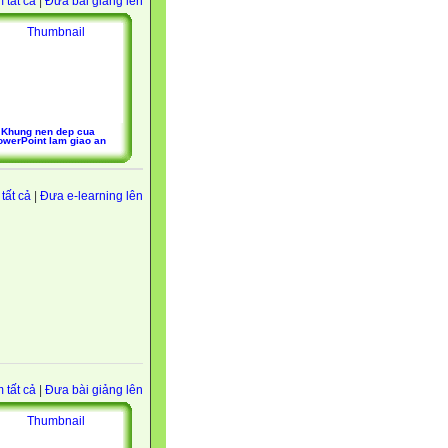
 tất cả
|
Đưa bài giảng lên
Khung nen dep cua
owerPoint lam giao an
tất cả
|
Đưa e-learning lên
 tất cả
|
Đưa bài giảng lên