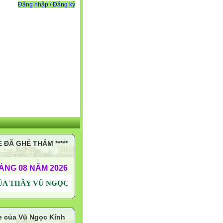
Đăng nhập / Đăng ký
 ĐÃ GHÉ THĂM *****
HÁNG 08 NĂM 2026
 VŨ NGỌC KÍNH BUÔN ĐÔN - ĐẮK LẮK TRÂN TRỌNG THẦY
e của Vũ Ngọc Kính