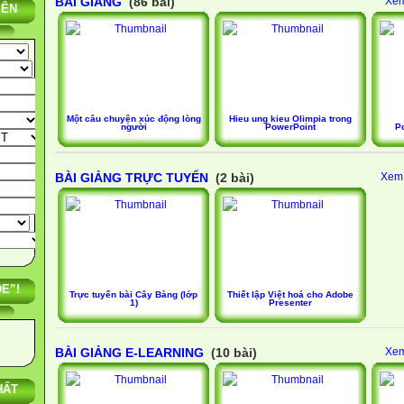
BÀI GIẢNG
(86 bài)
Xem
IÊN
Một câu chuyện xúc động lòng
Hieu ung kieu Olimpia trong
người
PowerPoint
P
BÀI GIẢNG TRỰC TUYẾN
(2 bài)
Xem 
E”!
Trực tuyến bài Cây Bàng (lớp
Thiết lập Việt hoá cho Adobe
1)
Presenter
BÀI GIẢNG E-LEARNING
(10 bài)
Xem
HẤT