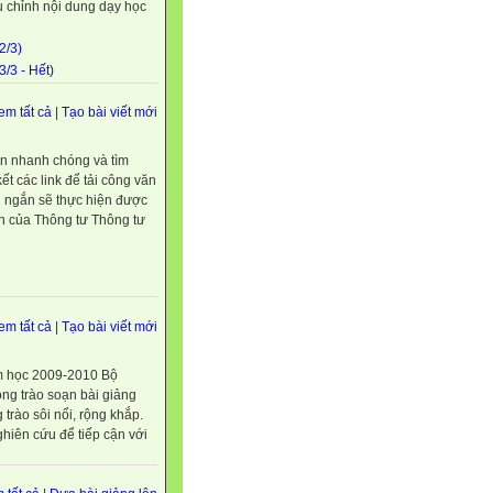
 chỉnh nội dung dạy học
2/3)
/3 - Hết)
em tất cả
|
Tạo bài viết mới
bản nhanh chóng và tìm
ết các link để tải công văn
an ngắn sẽ thực hiện được
ản của Thông tư Thông tư
em tất cả
|
Tạo bài viết mới
ăm học 2009-2010 Bộ
g trào soạn bài giảng
trào sôi nổi, rộng khắp.
ghiên cứu để tiếp cận với