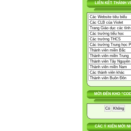
LIÊN KẾT THÀNH V
MỜI ĐẾN KHO “COD
CÁC Ý KIẾN MỚI N