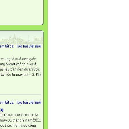
em tất cả
|
Tạo bài viết mới
ng chung là quá đơn giản
rang Violet không bị quá
tài liệu bạn nên đưa trước
ài liệu từ máy tính). 2. Khi
em tất cả
|
Tạo bài viết mới
3)
NỘI DUNG DẠY HỌC CÁC
gày 01 tháng 9 năm 2011
học thực hiện theo công