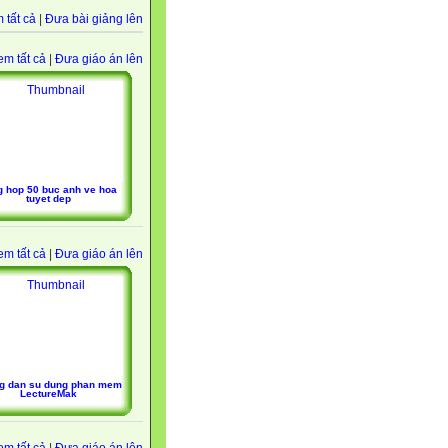
 tất cả
|
Đưa bài giảng lên
em tất cả
|
Đưa giáo án lên
g hop 50 buc anh ve hoa
tuyet dep
em tất cả
|
Đưa giáo án lên
g dan su dung phan mem
LectureMak