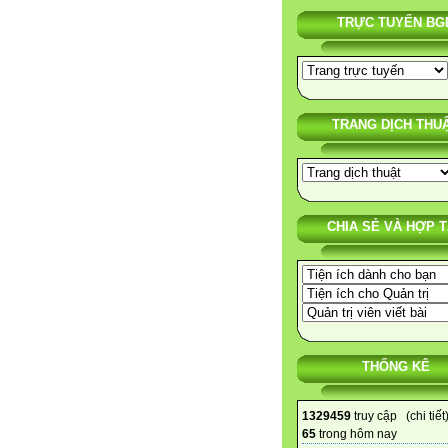
TRỰC TUYẾN BG
TRANG DỊCH THU
CHIA SẺ VÀ HỢP 
THỐNG KÊ
1329459
truy cập (
chi tiết
65
trong hôm nay