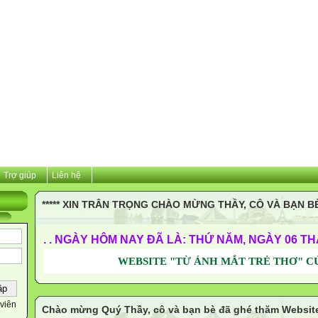
Trợ giúp
Liên hệ
***** XIN TRÂN TRỌNG CHÀO MỪNG THẦY, CÔ VÀ BẠN BÈ
. . NGÀY HÔM NAY ĐÃ LÀ: THỨ NĂM, NGÀY 06 T
WEBSITE "TỪ ÁNH MẮT TRẺ THƠ" CỦA THẦY
viên
Chào mừng Quý Thầy, cô và bạn bè đã ghé thăm Websit