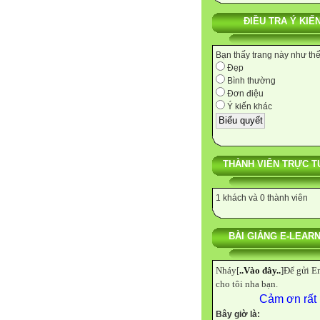
ĐIỀU TRA Ý KIẾ
Bạn thấy trang này như th
Đẹp
Bình thường
Đơn điệu
Ý kiến khác
THÀNH VIÊN TRỰC T
1 khách và 0 thành viên
BÀI GIẢNG E-LEAR
Nháy[
..Vào đây..
]Để gửi E
cho tôi nha bạn.
Cảm ơn rất nhiều
Bây giờ là: