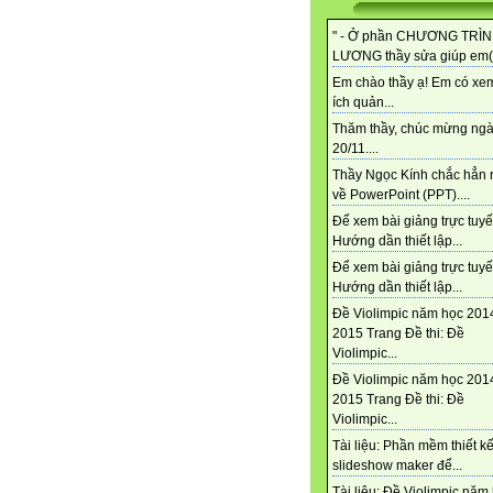
" - Ở phần CHƯƠNG TRÌ
LƯƠNG thầy sửa giúp em(.
Em chào thầy ạ! Em có xem
ích quản...
Thăm thầy, chúc mừng ng
20/11....
Thầy Ngọc Kính chắc hẳn r
về PowerPoint (PPT)....
Để xem bài giảng trực tuyế
Hướng dần thiết lập...
Để xem bài giảng trực tuyế
Hướng dần thiết lập...
Đề Violimpic năm học 201
2015 Trang Đề thi: Đề
Violimpic...
Đề Violimpic năm học 201
2015 Trang Đề thi: Đề
Violimpic...
Tài liệu: Phần mềm thiết kế
slideshow maker để...
Tài liệu: Đề Violimpic năm