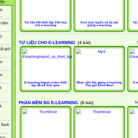
NH
..
Tài liệu HD thiết lập Việt hoá
Xem trực tuyến và tải bài
Tải
 tiện
cho e-learning
giảng e-learning
ày
TƯ LIỆU CHO E-LEARNING
(4 bài)
ất giỏi
n:
n:
E-learning Import video thiết
Nhạc nền bài giảng e-learning
E-l
lập độ trễ thời gian
Thư gửi Elise-Beet
4-
PHẦN MỀM BG E-LEARNING
(6 bài)
X
4-
 flash
 học