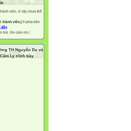
ắk
hành viên, vì vậy chưa thể
K thành viên.]
ở phía bên
 đây
 trái. Xin cảm ơn./.
rường TH Nguyễn Du và
Cẩm Ly trình bày