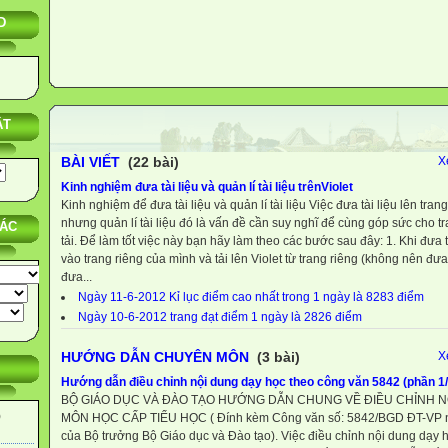
D
ẬT
BÀI VIẾT
(22 bài)
X
Kinh nghiệm đưa tài liệu và quản lí tài liệu trênViolet
Kinh nghiệm để đưa tài liệu và quản lí tài liệu Việc đưa tài liệu lên tra
nhưng quản lí tài liệu đó là vấn đề cần suy nghĩ để cùng góp sức cho t
TÁC
tải. Để làm tốt việc này bạn hãy làm theo các bước sau đây: 1. Khi đưa 
vào trang riêng của mình và tải lên Violet từ trang riêng (không nên đưa t
đưa...
Ngày 11-6-2012 Kỉ lục điểm cao nhất trong 1 ngày là 8283 điểm
Ngày 10-6-2012 trang đạt điểm 1 ngày là 2826 điểm
HƯỚNG DẪN CHUYÊN MÔN
(3 bài)
X
Hướng dẫn điều chỉnh nội dung dạy học theo công văn 5842 (phần 1/
BỘ GIÁO DỤC VÀ ĐÀO TẠO HƯỚNG DẪN CHUNG VỀ ĐIỀU CHỈNH 
)
MÔN HỌC CẤP TIỂU HỌC ( Đính kèm Công văn số: 5842/BGD ĐT-VP n
của Bộ trưởng Bộ Giáo dục và Đào tạo). Việc điều chỉnh nội dung dạy 