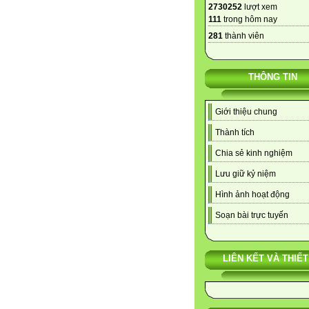
2730252
lượt xem
111
trong hôm nay
281
thành viên
THÔNG TIN
Giới thiệu chung
Thành tích
Chia sẻ kinh nghiệm
Lưu giữ kỷ niệm
Hình ảnh hoạt động
Soạn bài trực tuyến
LIÊN KẾT VÀ THIẾT