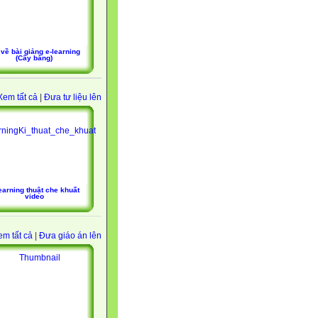
 về bài giảng e-learning
(Cây bàng)
Xem tất cả
|
Đưa tư liệu lên
earning thuật che khuất
video
em tất cả
|
Đưa giáo án lên