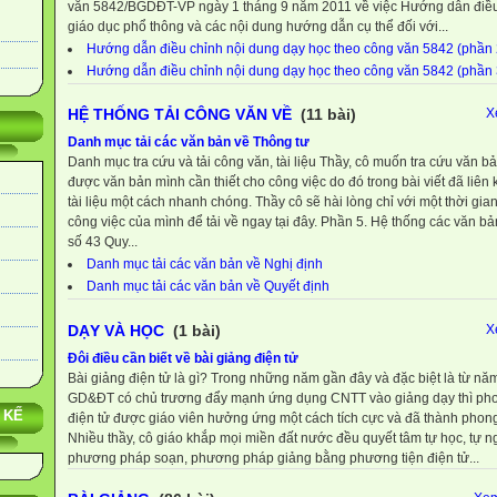
văn 5842/BGDĐT-VP ngày 1 tháng 9 năm 2011 về việc Hướng dẫn điều
giáo dục phổ thông và các nội dung hướng dẫn cụ thể đối với...
Hướng dẫn điều chỉnh nội dung dạy học theo công văn 5842 (phần 
Hướng dẫn điều chỉnh nội dung dạy học theo công văn 5842 (phần 3
HỆ THỐNG TẢI CÔNG VĂN VỀ
(11 bài)
X
Danh mục tải các văn bản về Thông tư
Danh mục tra cứu và tải công văn, tài liệu Thầy, cô muốn tra cứu văn 
được văn bản mình cần thiết cho công việc do đó trong bài viết đã liên k
tài liệu một cách nhanh chóng. Thầy cô sẽ hài lòng chỉ với một thời gi
công việc của mình để tải về ngay tại đây. Phần 5. Hệ thống các văn b
số 43 Quy...
Danh mục tải các văn bản về Nghị định
Danh mục tải các văn bản về Quyết định
DẠY VÀ HỌC
(1 bài)
X
Đôi điều cần biết về bài giảng điện tử
Bài giảng điện tử là gì? Trong những năm gần đây và đặc biệt là từ n
GD&ĐT có chủ trương đẩy mạnh ứng dụng CNTT vào giảng dạy thì phon
 KẾ
điện tử được giáo viên hưởng ứng một cách tích cực và đã thành phong 
Nhiều thầy, cô giáo khắp mọi miền đất nước đều quyết tâm tự học, tự n
phương pháp soạn, phương pháp giảng bằng phương tiện điện tử...