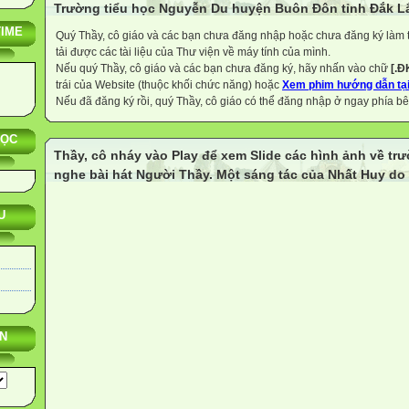
Trường tiểu học Nguyễn Du huyện Buôn Đôn tỉnh Đắk L
TIME
Quý Thầy, cô giáo và các bạn chưa đăng nhập hoặc chưa đăng ký làm t
tải được các tài liệu của Thư viện về máy tính của mình.
Nếu quý Thầy, cô giáo và các bạn chưa đăng ký, hãy nhấn vào chữ
[.Đ
trái của Website (thuộc khối chức năng) hoặc
Xem phim hướng dẫn tại
Nếu đã đăng ký rồi, quý Thầy, cô giáo có thể đăng nhập ở ngay phía bên
HỌC
Thầy, cô nháy vào Play để xem Slide các hình ảnh về t
nghe bài hát Người Thầy. Một sáng tác của Nhất Huy do 
U
N